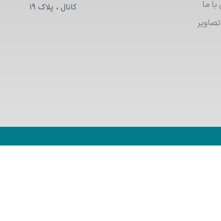
با ما
کانال ، پلاک 19
تصاویر