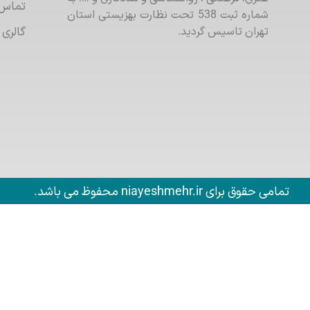
تماس 
شماره ثبت 538 تحت نظارت بهزیستی استان
تهران تاسیس گردید.
گالری 
تمامی حقوق برای niayeshmehr.ir محفوظ می باشد.