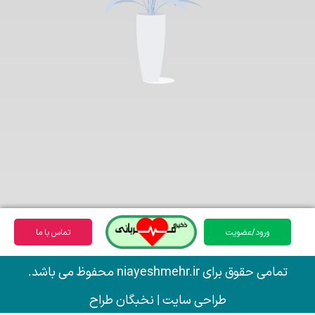
ورود/عضویت
تماس با ما
تمامی حقوق برای niayeshmehr.ir محفوظ می باشد.
طراحی سایت | نخبگان طراح