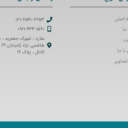
 اصلی
۰۲۱-۶۵۴۰-۶۲۵۳
۰۹21-۴۳۴-۱۵۹۰
 ما
ملارد ، شهرک جعفریه ، خ
ت
هاش
با ما
کانال ، پلاک 19
تصاویر