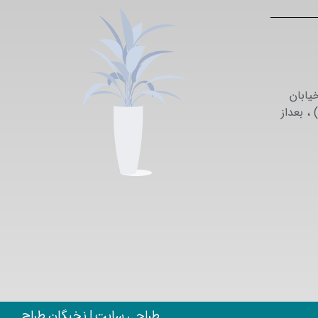
یابان
می نزاد (خیابان 29 ) ، بعداز
طراحی سایت | نخبگان طراح