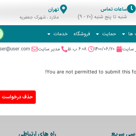
ساعات تماس
تهران
شنبه تا پنج شنبه (20 - 9)
ملارد ، شهرک جعفریه
 ها
حمایت
فروشگاه
خدمات
 سایت
1400/06/20
6:08 ب.ظ
مدیر سایت
ser@user.com
You are not permitted to submit this fo
حذف درخواست
سی سریع
راه های ارتباطی