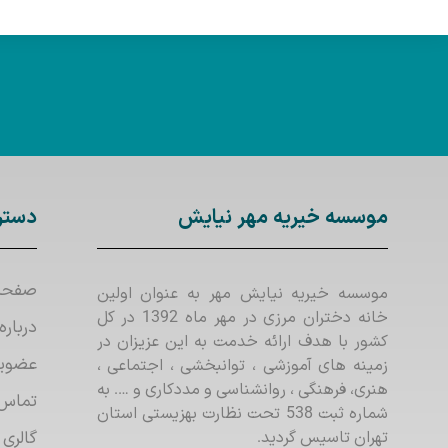
موسسه خیریه مهر نیایش
دستر
صفحه
موسسه خیریه نیایش مهر به عنوان اولین
خانه دختران مرزی در مهر ماه 1392 در کل
درباره
کشور با هدف ارائه خدمت به این عزیزان در
عضوی
زمینه های آموزشی ، توانبخشی ، اجتماعی ،
هنری، فرهنگی ، روانشناسی و مددکاری و …. به
تماس 
شماره ثبت 538 تحت نظارت بهزیستی استان
تهران تاسیس گردید.
گالری 