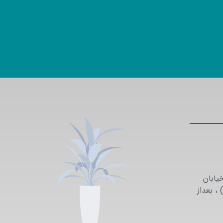
یابان
می نزاد (خیابان 29 ) ، بعداز