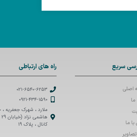
سی سریع
راه های ارتباطی
 اصلی
۰۲۱-۶۵۴۰-۶۲۵۳
۰۹21-۴۳۴-۱۵۹۰
 ما
ملارد ، شهرک جعفریه ، خ
ت
هاش
با ما
کانال ، پلاک 19
تصاویر